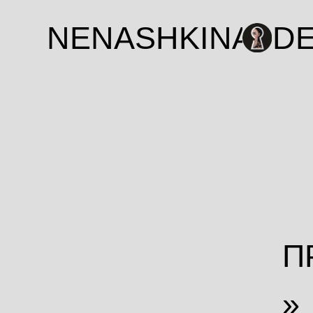
NENASHKINA
DES
ПРО
»