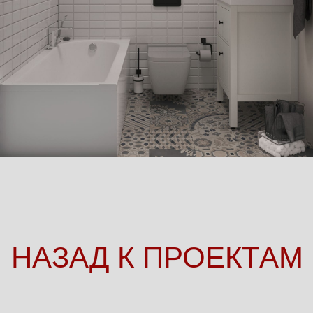
NENASHKINA
DESIGN
nenashkina_design@mail.ru
@2021
Главная
Проекты
Обо мне
Услуги
Контакты