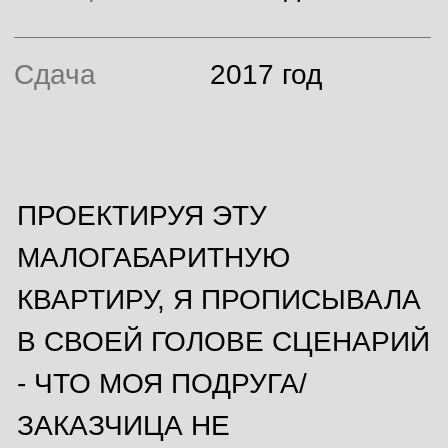
МОБИЛЬНОЕ
СЧАСТЬЕ
Это когда в маленькой квартире,
площадью 30 кв. м. возможно уместить
всё: прихожую, гардеробную, уютную
гостиную с видом на кухню и спальное
место с полноценной кроватью, где
можно спать и читать книги, после
принятия ванной…